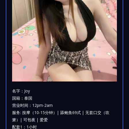
名字：Joy
国籍：泰国
营业时间：12pm-2am
服务: 按摩（10-15分钟）| 舔鲍鱼69式 | 无套口交（吹
箫）| 可包夜 | 爱爱
配套1：1小时