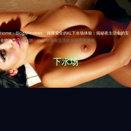
Home
»
Blog&Reviews
»
保障安全的KL下水场体验：揭秘夜生活中的安
全措施
»
探秘之旅：KL下水场夜生活的非同寻常体验
下水场