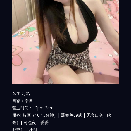
名字：Joy
国籍：泰国
营业时间：12pm-2am
服务: 按摩（10-15分钟）| 舔鲍鱼69式 | 无套口交（吹
箫）| 可包夜 | 爱爱
配套1：1小时